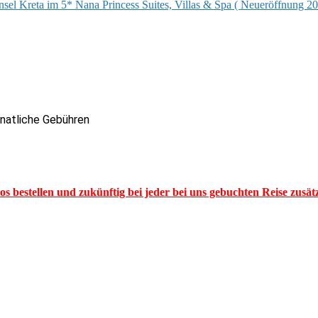
Insel Kreta im 5* Nana Princess Suites, Villas & Spa ( Neueröffnung 20
onatliche Gebühren
los bestellen und zukünftig bei jeder bei uns gebuchten Reise zusä