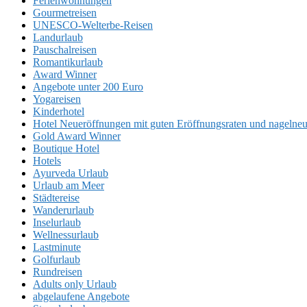
Ferienwohnungen
Gourmetreisen
UNESCO-Welterbe-Reisen
Landurlaub
Pauschalreisen
Romantikurlaub
Award Winner
Angebote unter 200 Euro
Yogareisen
Kinderhotel
Hotel Neueröffnungen mit guten Eröffnungsraten und nageln
Gold Award Winner
Boutique Hotel
Hotels
Ayurveda Urlaub
Urlaub am Meer
Städtereise
Wanderurlaub
Inselurlaub
Wellnessurlaub
Lastminute
Golfurlaub
Rundreisen
Adults only Urlaub
abgelaufene Angebote