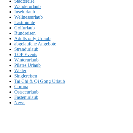
Städtereise
Wanderurlaub
Inselurlaub
Wellnessurlaub
Lastminute
Golfurlaub
Rundreisen
Adults only Urlaub
abgelaufene Angebote
Strandurlaub
TOP Events
Winterurlaub
Pilates Urlaub
Wetter
Singlereisen
Tai Chi & Qi Gong Urlaub
Corona
Ostseeurlaub
Fastenurlaub
News