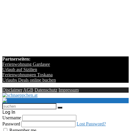
Partnerseiten:
Ferienwohnung Gardasee
Urlaub auf Sizilien
Ferienwohnungen Toskana
Urlaubs Deals online buchen
Disclaimer
AGB
Datenschutz
Impressum
Log In
Username
Password
Lost Password?
Remember me