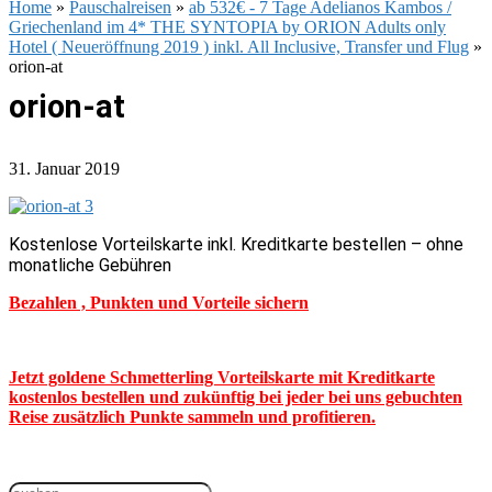
Home
»
Pauschalreisen
»
ab 532€ - 7 Tage Adelianos Kambos /
Griechenland im 4* THE SYNTOPIA by ORION Adults only
Hotel ( Neueröffnung 2019 ) inkl. All Inclusive, Transfer und Flug
»
orion-at
orion-at
31. Januar 2019
Kostenlose Vorteilskarte inkl. Kreditkarte bestellen – ohne
monatliche Gebühren
Bezahlen , Punkten und Vorteile sichern
Jetzt goldene Schmetterling Vorteilskarte mit Kreditkarte
kostenlos bestellen und zukünftig bei jeder bei uns gebuchten
Reise zusätzlich Punkte sammeln und profitieren.