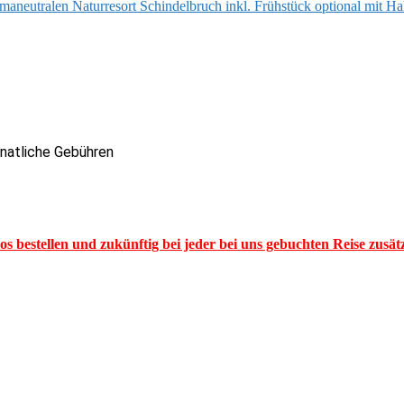
imaneutralen Naturresort Schindelbruch inkl. Frühstück optional mit H
onatliche Gebühren
los bestellen und zukünftig bei jeder bei uns gebuchten Reise zusä