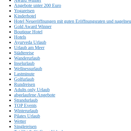
Award Winner
Angebote unter 200 Euro
Yogareisen
Kinderhotel
Hotel Neueröffnungen mit guten Eröffnungsraten und nageln
Gold Award Winner
Boutique Hotel
Hotels
Ayurveda Urlaub
Urlaub am Meer
Städtereise
Wanderurlaub
Inselurlaub
Wellnessurlaub
Lastminute
Golfurlaub
Rundreisen
Adults only Urlaub
abgelaufene Angebote
Strandurlaub
TOP Events
Winterurlaub
Pilates Urlaub
Wetter
Singlereisen