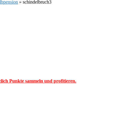
albpension
»
schindelbruch3
tzlich Punkte sammeln und profitieren.