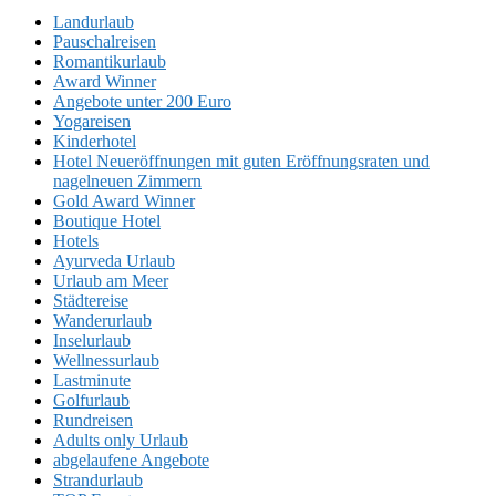
Landurlaub
Pauschalreisen
Romantikurlaub
Award Winner
Angebote unter 200 Euro
Yogareisen
Kinderhotel
Hotel Neueröffnungen mit guten Eröffnungsraten und
nagelneuen Zimmern
Gold Award Winner
Boutique Hotel
Hotels
Ayurveda Urlaub
Urlaub am Meer
Städtereise
Wanderurlaub
Inselurlaub
Wellnessurlaub
Lastminute
Golfurlaub
Rundreisen
Adults only Urlaub
abgelaufene Angebote
Strandurlaub