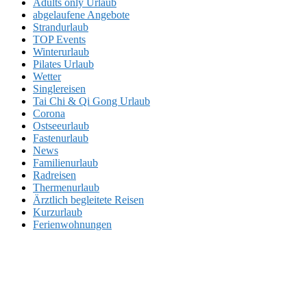
Adults only Urlaub
abgelaufene Angebote
Strandurlaub
TOP Events
Winterurlaub
Pilates Urlaub
Wetter
Singlereisen
Tai Chi & Qi Gong Urlaub
Corona
Ostseeurlaub
Fastenurlaub
News
Familienurlaub
Radreisen
Thermenurlaub
Ärztlich begleitete Reisen
Kurzurlaub
Ferienwohnungen