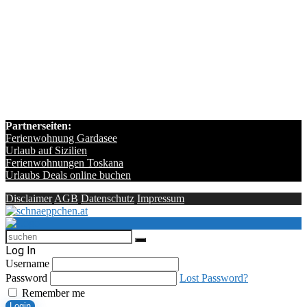
Partnerseiten:
Ferienwohnung Gardasee
Urlaub auf Sizilien
Ferienwohnungen Toskana
Urlaubs Deals online buchen
Disclaimer
AGB
Datenschutz
Impressum
Log In
Username
Password
Lost Password?
Remember me
Login