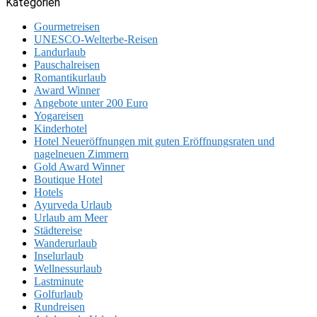
Kategorien
Gourmetreisen
UNESCO-Welterbe-Reisen
Landurlaub
Pauschalreisen
Romantikurlaub
Award Winner
Angebote unter 200 Euro
Yogareisen
Kinderhotel
Hotel Neueröffnungen mit guten Eröffnungsraten und
nagelneuen Zimmern
Gold Award Winner
Boutique Hotel
Hotels
Ayurveda Urlaub
Urlaub am Meer
Städtereise
Wanderurlaub
Inselurlaub
Wellnessurlaub
Lastminute
Golfurlaub
Rundreisen