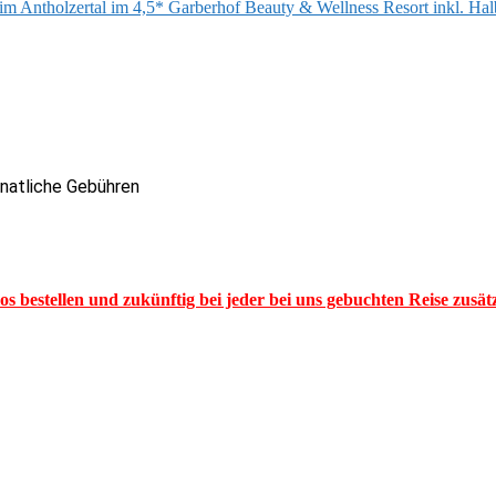
 im Antholzertal im 4,5* Garberhof Beauty & Wellness Resort inkl. Ha
onatliche Gebühren
los bestellen und zukünftig bei jeder bei uns gebuchten Reise zusä