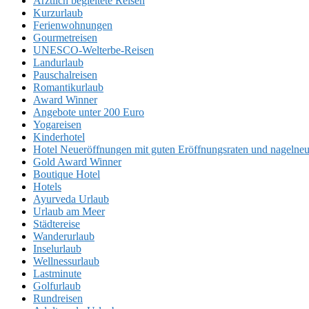
Ärztlich begleitete Reisen
Kurzurlaub
Ferienwohnungen
Gourmetreisen
UNESCO-Welterbe-Reisen
Landurlaub
Pauschalreisen
Romantikurlaub
Award Winner
Angebote unter 200 Euro
Yogareisen
Kinderhotel
Hotel Neueröffnungen mit guten Eröffnungsraten und nageln
Gold Award Winner
Boutique Hotel
Hotels
Ayurveda Urlaub
Urlaub am Meer
Städtereise
Wanderurlaub
Inselurlaub
Wellnessurlaub
Lastminute
Golfurlaub
Rundreisen