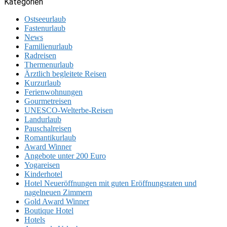
Kategorien
Ostseeurlaub
Fastenurlaub
News
Familienurlaub
Radreisen
Thermenurlaub
Ärztlich begleitete Reisen
Kurzurlaub
Ferienwohnungen
Gourmetreisen
UNESCO-Welterbe-Reisen
Landurlaub
Pauschalreisen
Romantikurlaub
Award Winner
Angebote unter 200 Euro
Yogareisen
Kinderhotel
Hotel Neueröffnungen mit guten Eröffnungsraten und
nagelneuen Zimmern
Gold Award Winner
Boutique Hotel
Hotels