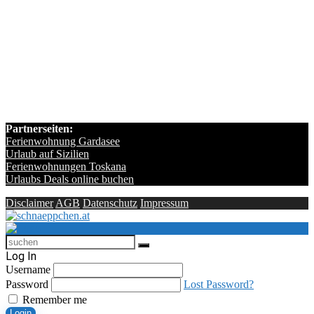
Partnerseiten:
Ferienwohnung Gardasee
Urlaub auf Sizilien
Ferienwohnungen Toskana
Urlaubs Deals online buchen
Disclaimer
AGB
Datenschutz
Impressum
Log In
Username
Password
Lost Password?
Remember me
Login