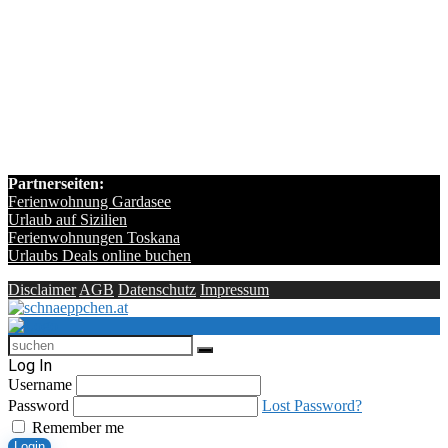
Partnerseiten:
Ferienwohnung Gardasee
Urlaub auf Sizilien
Ferienwohnungen Toskana
Urlaubs Deals online buchen
Disclaimer
AGB
Datenschutz
Impressum
Log In
Username
Password
Lost Password?
Remember me
Login