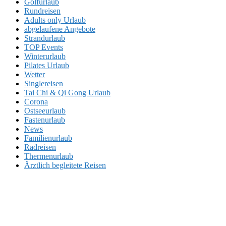
Golfurlaub
Rundreisen
Adults only Urlaub
abgelaufene Angebote
Strandurlaub
TOP Events
Winterurlaub
Pilates Urlaub
Wetter
Singlereisen
Tai Chi & Qi Gong Urlaub
Corona
Ostseeurlaub
Fastenurlaub
News
Familienurlaub
Radreisen
Thermenurlaub
Ärztlich begleitete Reisen