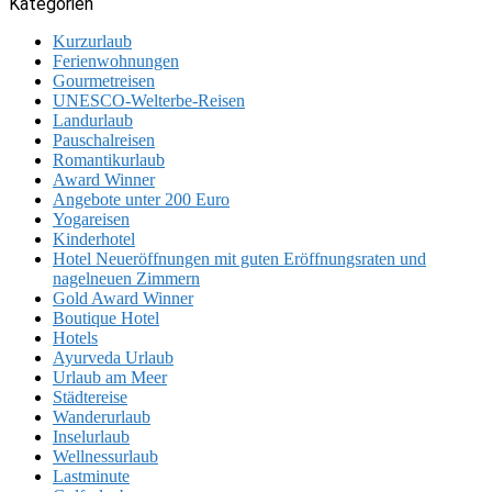
Kategorien
Kurzurlaub
Ferienwohnungen
Gourmetreisen
UNESCO-Welterbe-Reisen
Landurlaub
Pauschalreisen
Romantikurlaub
Award Winner
Angebote unter 200 Euro
Yogareisen
Kinderhotel
Hotel Neueröffnungen mit guten Eröffnungsraten und
nagelneuen Zimmern
Gold Award Winner
Boutique Hotel
Hotels
Ayurveda Urlaub
Urlaub am Meer
Städtereise
Wanderurlaub
Inselurlaub
Wellnessurlaub
Lastminute