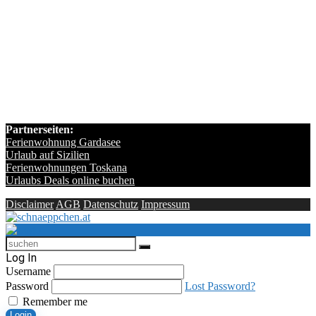
Partnerseiten:
Ferienwohnung Gardasee
Urlaub auf Sizilien
Ferienwohnungen Toskana
Urlaubs Deals online buchen
Disclaimer
AGB
Datenschutz
Impressum
Log In
Username
Password
Lost Password?
Remember me
Login