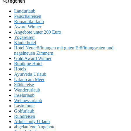
Kategorien
Landurlaub
Pauschalreisen
Romantikurlaub
Award Winner
Angebote unter 200 Euro
Yogareisen
Kinderhotel
Hotel Neueröffnungen mit guten Eröffnungsraten und
nagelneuen Zimmern
Gold Award Winner
Boutique Hotel
Hotels
Ayurveda Urlaub
Urlaub am Meer
Städtereise
Wanderurlaub
Inselurlaub
Wellnessurlaub
Lastminute
Golfurlaub
Rundreisen
Adults only Urlaub
abgelaufene Angebote