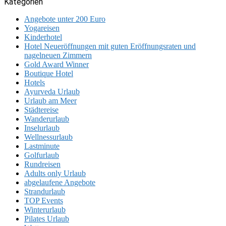
Kategorien
Angebote unter 200 Euro
Yogareisen
Kinderhotel
Hotel Neueröffnungen mit guten Eröffnungsraten und
nagelneuen Zimmern
Gold Award Winner
Boutique Hotel
Hotels
Ayurveda Urlaub
Urlaub am Meer
Städtereise
Wanderurlaub
Inselurlaub
Wellnessurlaub
Lastminute
Golfurlaub
Rundreisen
Adults only Urlaub
abgelaufene Angebote
Strandurlaub
TOP Events
Winterurlaub
Pilates Urlaub