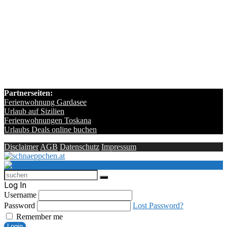
Partnerseiten:
Ferienwohnung Gardasee
Urlaub auf Sizilien
Ferienwohnungen Toskana
Urlaubs Deals online buchen
Disclaimer
AGB
Datenschutz
Impressum
Log In
Username
Password
Lost Password?
Remember me
Login