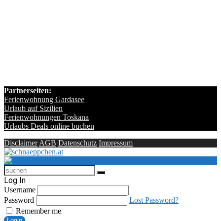
Partnerseiten:
Ferienwohnung Gardasee
Urlaub auf Sizilien
Ferienwohnungen Toskana
Urlaubs Deals online buchen
Disclaimer
AGB
Datenschutz
Impressum
Log In
Username
Password
Lost Password?
Remember me
Login