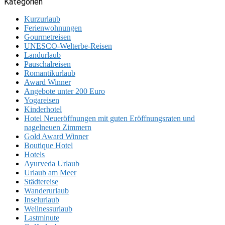
Kategorien
Kurzurlaub
Ferienwohnungen
Gourmetreisen
UNESCO-Welterbe-Reisen
Landurlaub
Pauschalreisen
Romantikurlaub
Award Winner
Angebote unter 200 Euro
Yogareisen
Kinderhotel
Hotel Neueröffnungen mit guten Eröffnungsraten und
nagelneuen Zimmern
Gold Award Winner
Boutique Hotel
Hotels
Ayurveda Urlaub
Urlaub am Meer
Städtereise
Wanderurlaub
Inselurlaub
Wellnessurlaub
Lastminute