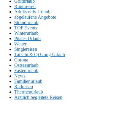
Golfurlaub
Rundreisen
Adults only Urlaub
abgelaufene Angebote
Strandurlaub
TOP Events
Winterurlaub
Pilates Urlaub
Wetter
Singlereisen
Tai Chi & Qi Gong Urlaub
Corona
Ostseeurlaub
Fastenurlaub
News
Familienurlaub
Radreisen
Thermenurlaub
Ärztlich begleitete Reisen