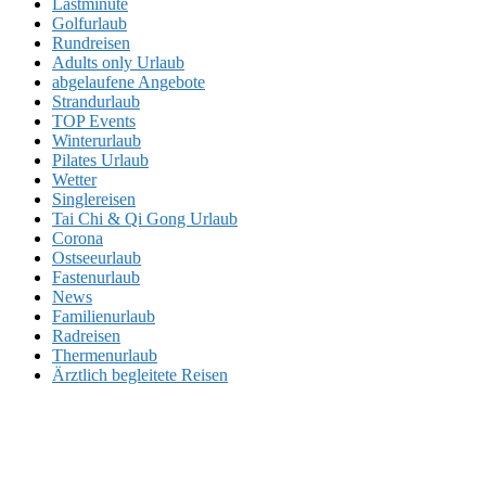
Lastminute
Golfurlaub
Rundreisen
Adults only Urlaub
abgelaufene Angebote
Strandurlaub
TOP Events
Winterurlaub
Pilates Urlaub
Wetter
Singlereisen
Tai Chi & Qi Gong Urlaub
Corona
Ostseeurlaub
Fastenurlaub
News
Familienurlaub
Radreisen
Thermenurlaub
Ärztlich begleitete Reisen