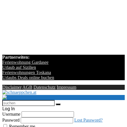
Partnerseiten:
Ferienwohnung Gardasee
Urlaub auf Sizilien
Ferienwohnungen Toskana
Urlaubs Deals online buchen
Disclaimer
AGB
Datenschutz
Impressum
Log In
Username
Password
Lost Password?
Remember me