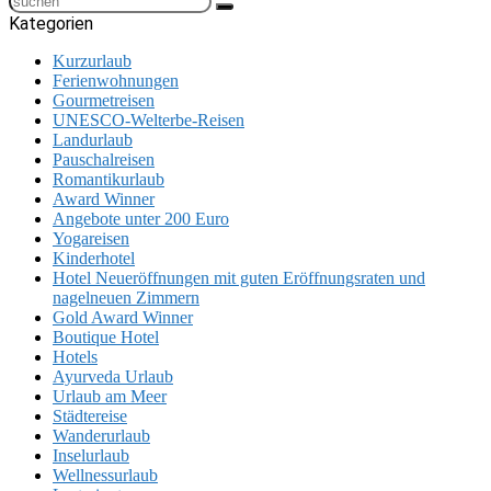
Kategorien
Kurzurlaub
Ferienwohnungen
Gourmetreisen
UNESCO-Welterbe-Reisen
Landurlaub
Pauschalreisen
Romantikurlaub
Award Winner
Angebote unter 200 Euro
Yogareisen
Kinderhotel
Hotel Neueröffnungen mit guten Eröffnungsraten und
nagelneuen Zimmern
Gold Award Winner
Boutique Hotel
Hotels
Ayurveda Urlaub
Urlaub am Meer
Städtereise
Wanderurlaub
Inselurlaub
Wellnessurlaub