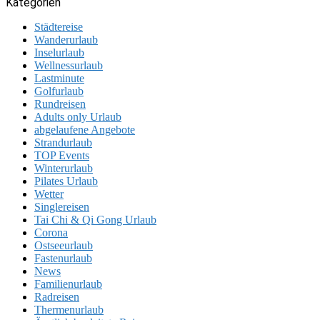
Kategorien
Städtereise
Wanderurlaub
Inselurlaub
Wellnessurlaub
Lastminute
Golfurlaub
Rundreisen
Adults only Urlaub
abgelaufene Angebote
Strandurlaub
TOP Events
Winterurlaub
Pilates Urlaub
Wetter
Singlereisen
Tai Chi & Qi Gong Urlaub
Corona
Ostseeurlaub
Fastenurlaub
News
Familienurlaub
Radreisen
Thermenurlaub