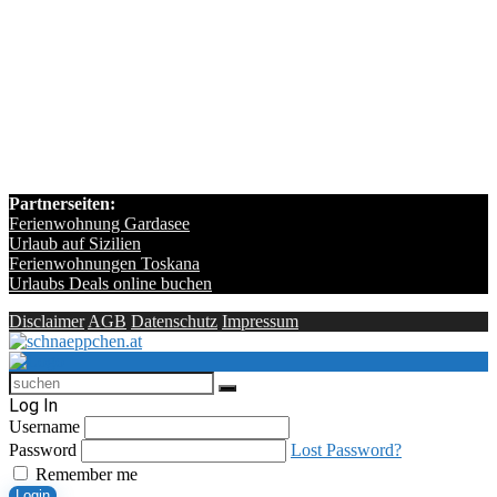
Partnerseiten:
Ferienwohnung Gardasee
Urlaub auf Sizilien
Ferienwohnungen Toskana
Urlaubs Deals online buchen
Disclaimer
AGB
Datenschutz
Impressum
Log In
Username
Password
Lost Password?
Remember me
Login