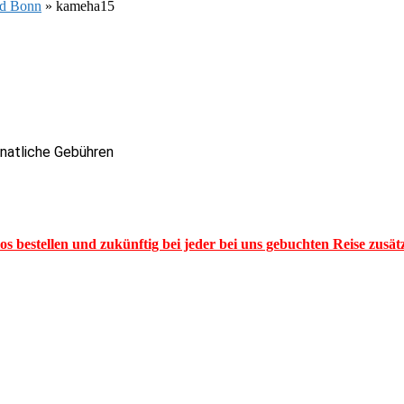
nd Bonn
»
kameha15
onatliche Gebühren
los bestellen und zukünftig bei jeder bei uns gebuchten Reise zusä