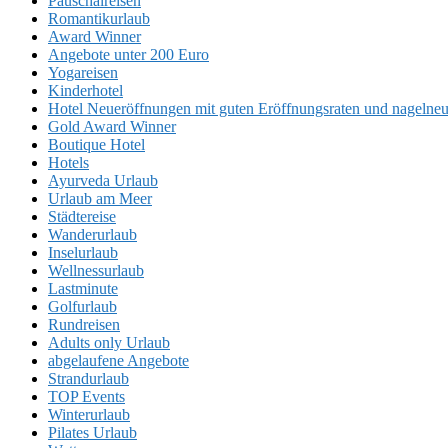
Pauschalreisen
Romantikurlaub
Award Winner
Angebote unter 200 Euro
Yogareisen
Kinderhotel
Hotel Neueröffnungen mit guten Eröffnungsraten und nageln
Gold Award Winner
Boutique Hotel
Hotels
Ayurveda Urlaub
Urlaub am Meer
Städtereise
Wanderurlaub
Inselurlaub
Wellnessurlaub
Lastminute
Golfurlaub
Rundreisen
Adults only Urlaub
abgelaufene Angebote
Strandurlaub
TOP Events
Winterurlaub
Pilates Urlaub