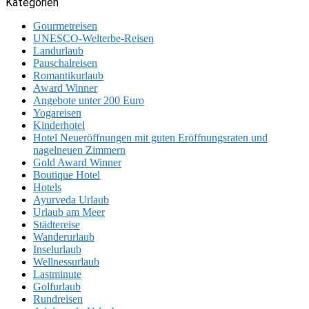
Kategorien
Gourmetreisen
UNESCO-Welterbe-Reisen
Landurlaub
Pauschalreisen
Romantikurlaub
Award Winner
Angebote unter 200 Euro
Yogareisen
Kinderhotel
Hotel Neueröffnungen mit guten Eröffnungsraten und
nagelneuen Zimmern
Gold Award Winner
Boutique Hotel
Hotels
Ayurveda Urlaub
Urlaub am Meer
Städtereise
Wanderurlaub
Inselurlaub
Wellnessurlaub
Lastminute
Golfurlaub
Rundreisen