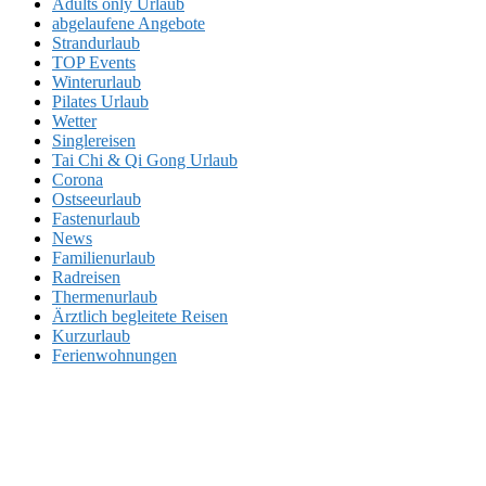
Adults only Urlaub
abgelaufene Angebote
Strandurlaub
TOP Events
Winterurlaub
Pilates Urlaub
Wetter
Singlereisen
Tai Chi & Qi Gong Urlaub
Corona
Ostseeurlaub
Fastenurlaub
News
Familienurlaub
Radreisen
Thermenurlaub
Ärztlich begleitete Reisen
Kurzurlaub
Ferienwohnungen