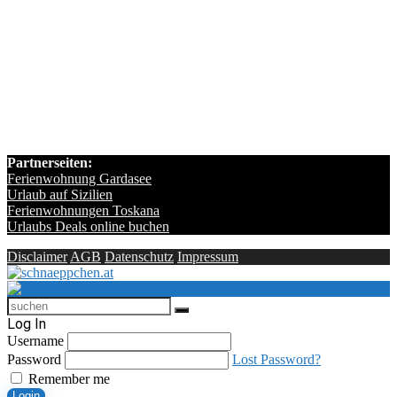
Partnerseiten:
Ferienwohnung Gardasee
Urlaub auf Sizilien
Ferienwohnungen Toskana
Urlaubs Deals online buchen
Disclaimer
AGB
Datenschutz
Impressum
Log In
Username
Password
Lost Password?
Remember me
Login