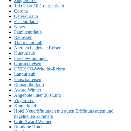
Singlereisen
Tai Chi & Qi Gong Urlaub
Corona
Ostseeurlaub
Fastenurlaub
News
Familienurlaub
Radreisen
Thermenurlaub
Ärztlich begleitete Reisen
Kurzurlaub
Ferienwohnungen
Gourmetreisen
UNESCO-Welterbe-Reisen
Landurlaub
Pauschalreisen
Romantikurlaub
Award Winner
Angebote unter 200 Euro
Yogareisen
Kinderhotel
Hotel Neueröffnungen mit guten Eröffnungsraten und
nagelneuen Zimmern
Gold Award Winner
Boutique Hotel