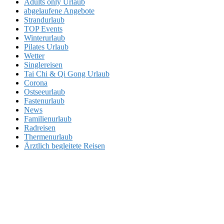
Adults only Urlaub
abgelaufene Angebote
Strandurlaub
TOP Events
Winterurlaub
Pilates Urlaub
Wetter
Singlereisen
Tai Chi & Qi Gong Urlaub
Corona
Ostseeurlaub
Fastenurlaub
News
Familienurlaub
Radreisen
Thermenurlaub
Ärztlich begleitete Reisen