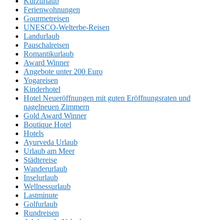
Kurzurlaub
Ferienwohnungen
Gourmetreisen
UNESCO-Welterbe-Reisen
Landurlaub
Pauschalreisen
Romantikurlaub
Award Winner
Angebote unter 200 Euro
Yogareisen
Kinderhotel
Hotel Neueröffnungen mit guten Eröffnungsraten und
nagelneuen Zimmern
Gold Award Winner
Boutique Hotel
Hotels
Ayurveda Urlaub
Urlaub am Meer
Städtereise
Wanderurlaub
Inselurlaub
Wellnessurlaub
Lastminute
Golfurlaub
Rundreisen