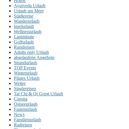
Hotels
Ayurveda Urlaub
Urlaub am Meer
Städtereise
Wanderurlaub
Inselurlaub
Wellnessurlaub
Lastminute
Golfurlaub
Rundreisen
Adults only Urlaub
abgelaufene Angebote
Strandurlaub
TOP Events
Winterurlaub
Pilates Urlaub
Wetter
Singlereisen
Tai Chi & Qi Gong Urlaub
Corona
Ostseeurlaub
Fastenurlaub
News
Familienurlaub
Radreisen