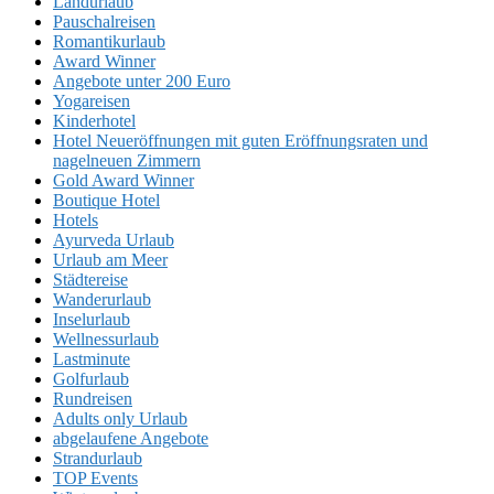
Landurlaub
Pauschalreisen
Romantikurlaub
Award Winner
Angebote unter 200 Euro
Yogareisen
Kinderhotel
Hotel Neueröffnungen mit guten Eröffnungsraten und
nagelneuen Zimmern
Gold Award Winner
Boutique Hotel
Hotels
Ayurveda Urlaub
Urlaub am Meer
Städtereise
Wanderurlaub
Inselurlaub
Wellnessurlaub
Lastminute
Golfurlaub
Rundreisen
Adults only Urlaub
abgelaufene Angebote
Strandurlaub
TOP Events