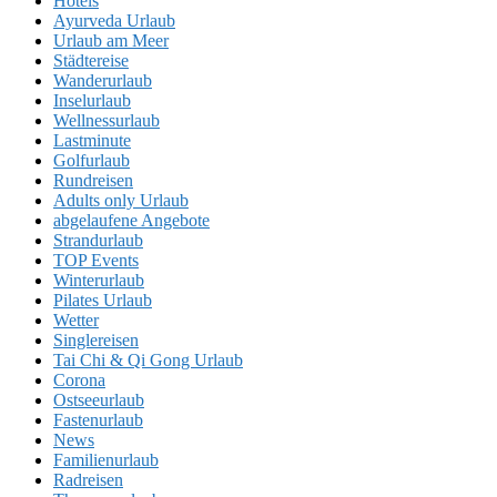
Hotels
Ayurveda Urlaub
Urlaub am Meer
Städtereise
Wanderurlaub
Inselurlaub
Wellnessurlaub
Lastminute
Golfurlaub
Rundreisen
Adults only Urlaub
abgelaufene Angebote
Strandurlaub
TOP Events
Winterurlaub
Pilates Urlaub
Wetter
Singlereisen
Tai Chi & Qi Gong Urlaub
Corona
Ostseeurlaub
Fastenurlaub
News
Familienurlaub
Radreisen