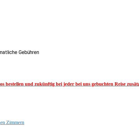
onatliche Gebühren
los bestellen und zukünftig bei jeder bei uns gebuchten Reise zusä
euen Zimmern