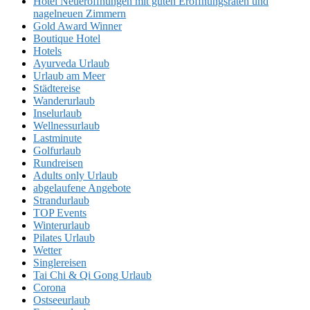
Hotel Neueröffnungen mit guten Eröffnungsraten und
nagelneuen Zimmern
Gold Award Winner
Boutique Hotel
Hotels
Ayurveda Urlaub
Urlaub am Meer
Städtereise
Wanderurlaub
Inselurlaub
Wellnessurlaub
Lastminute
Golfurlaub
Rundreisen
Adults only Urlaub
abgelaufene Angebote
Strandurlaub
TOP Events
Winterurlaub
Pilates Urlaub
Wetter
Singlereisen
Tai Chi & Qi Gong Urlaub
Corona
Ostseeurlaub