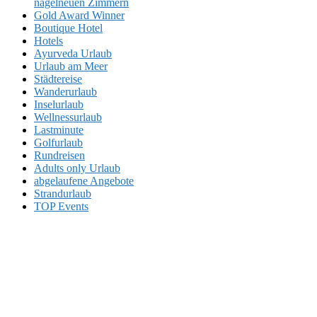
nagelneuen Zimmern
Gold Award Winner
Boutique Hotel
Hotels
Ayurveda Urlaub
Urlaub am Meer
Städtereise
Wanderurlaub
Inselurlaub
Wellnessurlaub
Lastminute
Golfurlaub
Rundreisen
Adults only Urlaub
abgelaufene Angebote
Strandurlaub
TOP Events