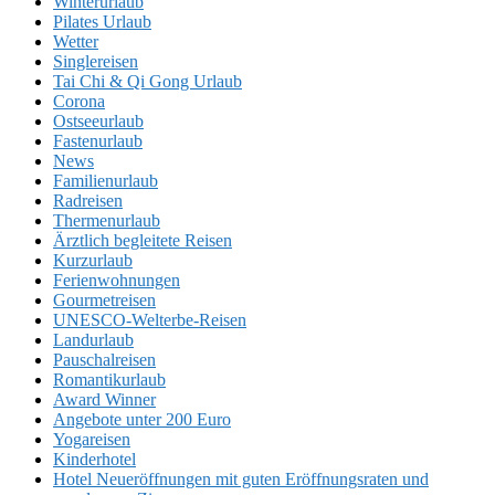
Winterurlaub
Pilates Urlaub
Wetter
Singlereisen
Tai Chi & Qi Gong Urlaub
Corona
Ostseeurlaub
Fastenurlaub
News
Familienurlaub
Radreisen
Thermenurlaub
Ärztlich begleitete Reisen
Kurzurlaub
Ferienwohnungen
Gourmetreisen
UNESCO-Welterbe-Reisen
Landurlaub
Pauschalreisen
Romantikurlaub
Award Winner
Angebote unter 200 Euro
Yogareisen
Kinderhotel
Hotel Neueröffnungen mit guten Eröffnungsraten und