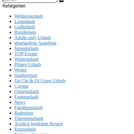
Kategorien
Wellnessurlaub
Lastminute
Golfurlaub
Rundreisen
Adults only Urlaub
abgelaufene Angebote
Strandurlaub
TOP Events
Winterurlaub
Pilates Urlaub
Wetter
Singlereisen
Tai Chi & Qi Gong Urlaub
Corona
Ostseeurlaub
Fastenurlaub
News
Familienurlaub
Radreisen
Thermenurlaub
Ärztlich begleitete Reisen
Kurzurlaub