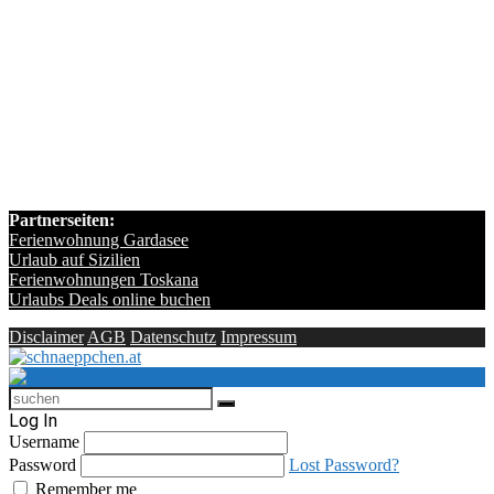
Partnerseiten:
Ferienwohnung Gardasee
Urlaub auf Sizilien
Ferienwohnungen Toskana
Urlaubs Deals online buchen
Disclaimer
AGB
Datenschutz
Impressum
Log In
Username
Password
Lost Password?
Remember me