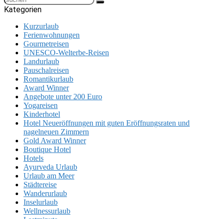
Kategorien
Kurzurlaub
Ferienwohnungen
Gourmetreisen
UNESCO-Welterbe-Reisen
Landurlaub
Pauschalreisen
Romantikurlaub
Award Winner
Angebote unter 200 Euro
Yogareisen
Kinderhotel
Hotel Neueröffnungen mit guten Eröffnungsraten und
nagelneuen Zimmern
Gold Award Winner
Boutique Hotel
Hotels
Ayurveda Urlaub
Urlaub am Meer
Städtereise
Wanderurlaub
Inselurlaub
Wellnessurlaub