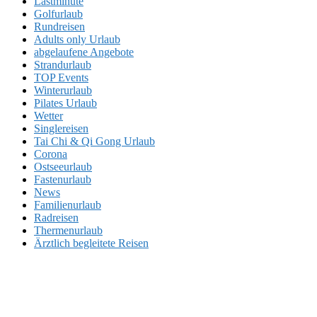
Lastminute
Golfurlaub
Rundreisen
Adults only Urlaub
abgelaufene Angebote
Strandurlaub
TOP Events
Winterurlaub
Pilates Urlaub
Wetter
Singlereisen
Tai Chi & Qi Gong Urlaub
Corona
Ostseeurlaub
Fastenurlaub
News
Familienurlaub
Radreisen
Thermenurlaub
Ärztlich begleitete Reisen