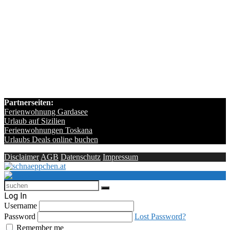
Partnerseiten:
Ferienwohnung Gardasee
Urlaub auf Sizilien
Ferienwohnungen Toskana
Urlaubs Deals online buchen
Disclaimer
AGB
Datenschutz
Impressum
Log In
Username
Password
Lost Password?
Remember me