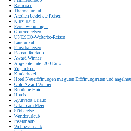
Familienurlaub
Radreisen
Thermenurlaub
Ärztlich begleitete Reisen
Kurzurlaub
Ferienwohnungen
Gourmetreisen
UNESCO-Welterbe-Reisen
Landurlaub
Pauschalreisen
Romantikurlaub
Award Winner
Angebote unter 200 Euro
Yogareisen
Kinderhotel
Hotel Neueröffnungen mit guten Eröffnungsraten und nageln
Gold Award Winner
Boutique Hotel
Hotels
Ayurveda Urlaub
Urlaub am Meer
Städtereise
Wanderurlaub
Inselurlaub
Wellnessurlaub