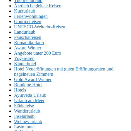
Thermenurlaub
Ärztlich begleitete Reisen
Kurzurlaub
Ferienwohnungen
Gourmetreisen
UNESCO-Welterbe-Reisen
Landurlaub
Pauschalreisen
Romantikurlaub
Award Winner
Angebote unter 200 Euro
Yogareisen
Kinderhotel
Hotel Neueröffnungen mit guten Eröffnungsraten und
nagelneuen Zimmern
Gold Award Winner
Boutique Hotel
Hotels
Ayurveda Urlaub
Urlaub am Meer
Städtereise
Wanderurlaub
Inselurlaub
Wellnessurlaub
Lastminute