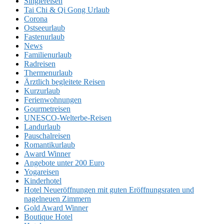
Singlereisen
Tai Chi & Qi Gong Urlaub
Corona
Ostseeurlaub
Fastenurlaub
News
Familienurlaub
Radreisen
Thermenurlaub
Ärztlich begleitete Reisen
Kurzurlaub
Ferienwohnungen
Gourmetreisen
UNESCO-Welterbe-Reisen
Landurlaub
Pauschalreisen
Romantikurlaub
Award Winner
Angebote unter 200 Euro
Yogareisen
Kinderhotel
Hotel Neueröffnungen mit guten Eröffnungsraten und
nagelneuen Zimmern
Gold Award Winner
Boutique Hotel