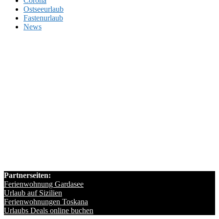
Corona
Ostseeurlaub
Fastenurlaub
News
Partnerseiten:
Ferienwohnung Gardasee
Urlaub auf Sizilien
Ferienwohnungen Toskana
Urlaubs Deals online buchen