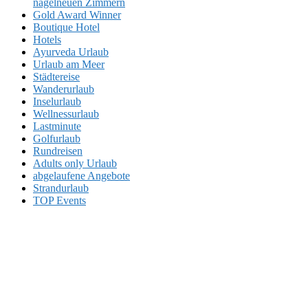
nagelneuen Zimmern
Gold Award Winner
Boutique Hotel
Hotels
Ayurveda Urlaub
Urlaub am Meer
Städtereise
Wanderurlaub
Inselurlaub
Wellnessurlaub
Lastminute
Golfurlaub
Rundreisen
Adults only Urlaub
abgelaufene Angebote
Strandurlaub
TOP Events