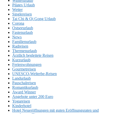
Winterurlaub
Pilates Urlaub
Wetter
Singlereisen
Tai Chi & Qi Gong Urlaub
Corona
Ostseeurlaub
Fastenurlaub
News
Familienurlaub
Radreisen
Thermenurlaub
Ärztlich begleitete Reisen
Kurzurlaub
Ferienwohnungen
Gourmetreisen
UNESCO-Welterbe-Reisen
Landurlaub
Pauschalreisen
Romantikurlaub
Award Winner
Angebote unter 200 Euro
Yogareisen
Kinderhotel
Hotel Neueröffnungen mit guten Eröffnungsraten und