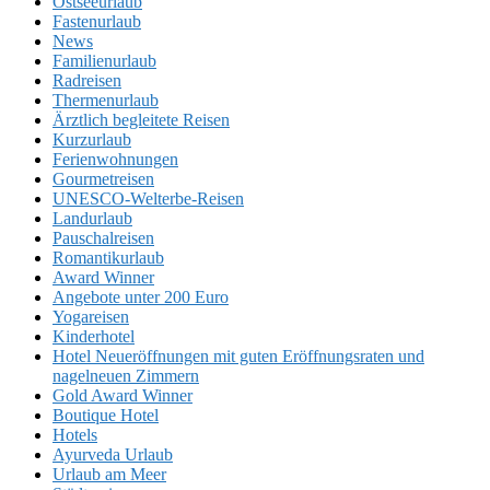
Ostseeurlaub
Fastenurlaub
News
Familienurlaub
Radreisen
Thermenurlaub
Ärztlich begleitete Reisen
Kurzurlaub
Ferienwohnungen
Gourmetreisen
UNESCO-Welterbe-Reisen
Landurlaub
Pauschalreisen
Romantikurlaub
Award Winner
Angebote unter 200 Euro
Yogareisen
Kinderhotel
Hotel Neueröffnungen mit guten Eröffnungsraten und
nagelneuen Zimmern
Gold Award Winner
Boutique Hotel
Hotels
Ayurveda Urlaub
Urlaub am Meer