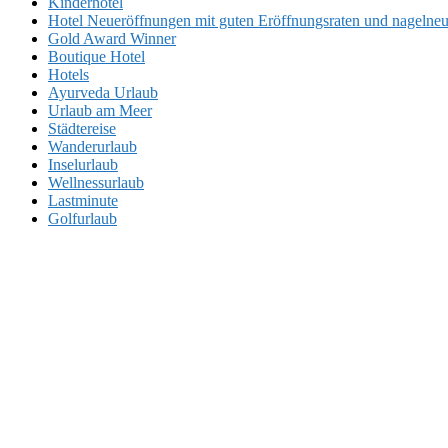
Kinderhotel
Hotel Neueröffnungen mit guten Eröffnungsraten und nageln
Gold Award Winner
Boutique Hotel
Hotels
Ayurveda Urlaub
Urlaub am Meer
Städtereise
Wanderurlaub
Inselurlaub
Wellnessurlaub
Lastminute
Golfurlaub