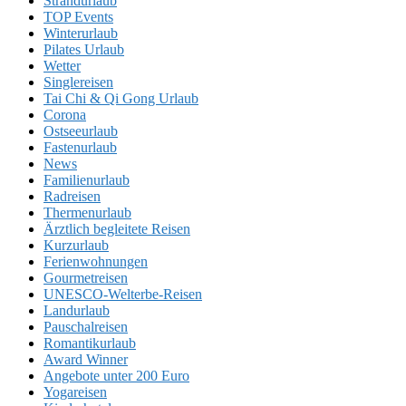
Strandurlaub
TOP Events
Winterurlaub
Pilates Urlaub
Wetter
Singlereisen
Tai Chi & Qi Gong Urlaub
Corona
Ostseeurlaub
Fastenurlaub
News
Familienurlaub
Radreisen
Thermenurlaub
Ärztlich begleitete Reisen
Kurzurlaub
Ferienwohnungen
Gourmetreisen
UNESCO-Welterbe-Reisen
Landurlaub
Pauschalreisen
Romantikurlaub
Award Winner
Angebote unter 200 Euro
Yogareisen