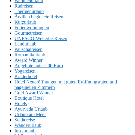
Familienurlaub
Radreisen
Thermenurlaub
Ärztlich begleitete Reisen
Kurzurlaub
Ferienwohnungen
Gourmetreisen
UNESCO-Welterbe-Reisen
Landurlaub
Pauschalreisen
Romantikurlaub
Award Winner
Angebote unter 200 Euro
Yogareisen
Kinderhotel
Hotel Neueröffnungen mit guten Eröffnungsraten und
nagelneuen Zimmern
Gold Award Winner
Boutique Hotel
Hotels
Ayurveda Urlaub
Urlaub am Meer
Städtereise
Wanderurlaub
Inselurlaub