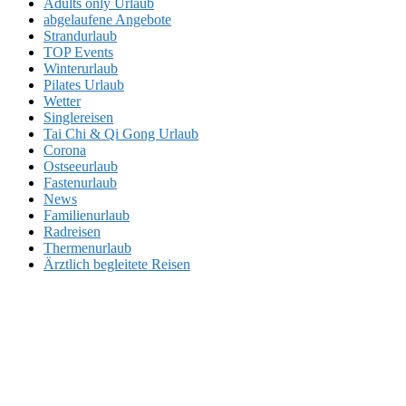
Adults only Urlaub
abgelaufene Angebote
Strandurlaub
TOP Events
Winterurlaub
Pilates Urlaub
Wetter
Singlereisen
Tai Chi & Qi Gong Urlaub
Corona
Ostseeurlaub
Fastenurlaub
News
Familienurlaub
Radreisen
Thermenurlaub
Ärztlich begleitete Reisen