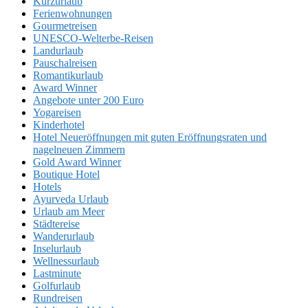
Kurzurlaub
Ferienwohnungen
Gourmetreisen
UNESCO-Welterbe-Reisen
Landurlaub
Pauschalreisen
Romantikurlaub
Award Winner
Angebote unter 200 Euro
Yogareisen
Kinderhotel
Hotel Neueröffnungen mit guten Eröffnungsraten und
nagelneuen Zimmern
Gold Award Winner
Boutique Hotel
Hotels
Ayurveda Urlaub
Urlaub am Meer
Städtereise
Wanderurlaub
Inselurlaub
Wellnessurlaub
Lastminute
Golfurlaub
Rundreisen