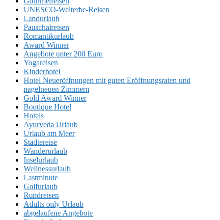
Gourmetreisen
UNESCO-Welterbe-Reisen
Landurlaub
Pauschalreisen
Romantikurlaub
Award Winner
Angebote unter 200 Euro
Yogareisen
Kinderhotel
Hotel Neueröffnungen mit guten Eröffnungsraten und
nagelneuen Zimmern
Gold Award Winner
Boutique Hotel
Hotels
Ayurveda Urlaub
Urlaub am Meer
Städtereise
Wanderurlaub
Inselurlaub
Wellnessurlaub
Lastminute
Golfurlaub
Rundreisen
Adults only Urlaub
abgelaufene Angebote