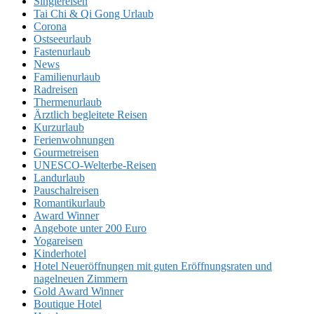
Singlereisen
Tai Chi & Qi Gong Urlaub
Corona
Ostseeurlaub
Fastenurlaub
News
Familienurlaub
Radreisen
Thermenurlaub
Ärztlich begleitete Reisen
Kurzurlaub
Ferienwohnungen
Gourmetreisen
UNESCO-Welterbe-Reisen
Landurlaub
Pauschalreisen
Romantikurlaub
Award Winner
Angebote unter 200 Euro
Yogareisen
Kinderhotel
Hotel Neueröffnungen mit guten Eröffnungsraten und
nagelneuen Zimmern
Gold Award Winner
Boutique Hotel