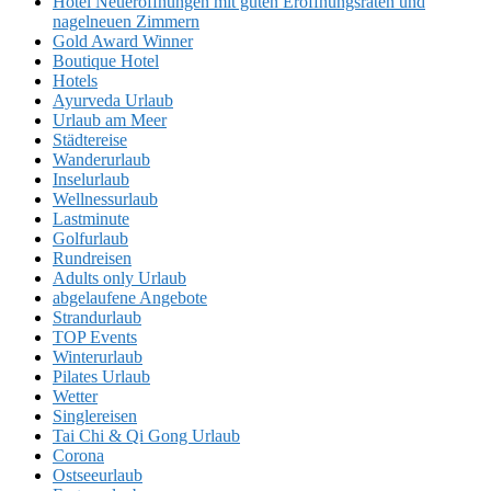
Hotel Neueröffnungen mit guten Eröffnungsraten und
nagelneuen Zimmern
Gold Award Winner
Boutique Hotel
Hotels
Ayurveda Urlaub
Urlaub am Meer
Städtereise
Wanderurlaub
Inselurlaub
Wellnessurlaub
Lastminute
Golfurlaub
Rundreisen
Adults only Urlaub
abgelaufene Angebote
Strandurlaub
TOP Events
Winterurlaub
Pilates Urlaub
Wetter
Singlereisen
Tai Chi & Qi Gong Urlaub
Corona
Ostseeurlaub