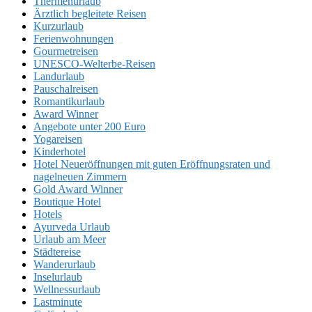
Thermenurlaub
Ärztlich begleitete Reisen
Kurzurlaub
Ferienwohnungen
Gourmetreisen
UNESCO-Welterbe-Reisen
Landurlaub
Pauschalreisen
Romantikurlaub
Award Winner
Angebote unter 200 Euro
Yogareisen
Kinderhotel
Hotel Neueröffnungen mit guten Eröffnungsraten und
nagelneuen Zimmern
Gold Award Winner
Boutique Hotel
Hotels
Ayurveda Urlaub
Urlaub am Meer
Städtereise
Wanderurlaub
Inselurlaub
Wellnessurlaub
Lastminute