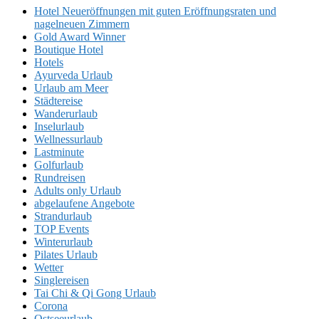
Hotel Neueröffnungen mit guten Eröffnungsraten und
nagelneuen Zimmern
Gold Award Winner
Boutique Hotel
Hotels
Ayurveda Urlaub
Urlaub am Meer
Städtereise
Wanderurlaub
Inselurlaub
Wellnessurlaub
Lastminute
Golfurlaub
Rundreisen
Adults only Urlaub
abgelaufene Angebote
Strandurlaub
TOP Events
Winterurlaub
Pilates Urlaub
Wetter
Singlereisen
Tai Chi & Qi Gong Urlaub
Corona
Ostseeurlaub