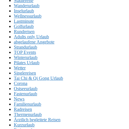
Städtereise
Wanderurlaub
Inselurlaub
Wellnessurlaub
Lastminute
Golfurlaub
Rundreisen
Adults only Urlaub
abgelaufene Angebote
Strandurlaub
TOP Events
Winterurlaub
Pilates Urlaub
Wetter
Singlereisen
Tai Chi & Qi Gong Urlaub
Corona
Ostseeurlaub
Fastenurlaub
News
Familienurlaub
Radreisen
Thermenurlaub
Ärztlich begleitete Reisen
Kurzurlaub