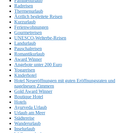
Familienurlaub
Radreisen
Thermenurlaub
Ärztlich begleitete Reisen
Kurzurlaub
Ferienwohnungen
Gourmetreisen
UNESCO-Welterbe-Reisen
Landurlaub
Pauschalreisen
Romantikurlaub
Award Winner
Angebote unter 200 Euro
Yogareisen
Kinderhotel
Hotel Neueröffnungen mit guten Eröffnungsraten und
nagelneuen Zimmern
Gold Award Winner
Boutique Hotel
Hotels
Ayurveda Urlaub
Urlaub am Meer
Städtereise
Wanderurlaub
Inselurlaub