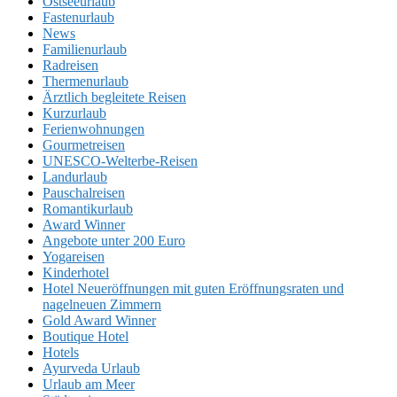
Ostseeurlaub
Fastenurlaub
News
Familienurlaub
Radreisen
Thermenurlaub
Ärztlich begleitete Reisen
Kurzurlaub
Ferienwohnungen
Gourmetreisen
UNESCO-Welterbe-Reisen
Landurlaub
Pauschalreisen
Romantikurlaub
Award Winner
Angebote unter 200 Euro
Yogareisen
Kinderhotel
Hotel Neueröffnungen mit guten Eröffnungsraten und
nagelneuen Zimmern
Gold Award Winner
Boutique Hotel
Hotels
Ayurveda Urlaub
Urlaub am Meer