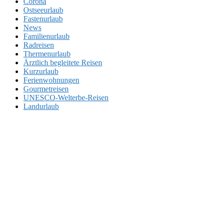
Corona
Ostseeurlaub
Fastenurlaub
News
Familienurlaub
Radreisen
Thermenurlaub
Ärztlich begleitete Reisen
Kurzurlaub
Ferienwohnungen
Gourmetreisen
UNESCO-Welterbe-Reisen
Landurlaub