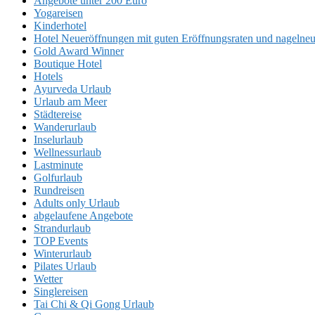
Angebote unter 200 Euro
Yogareisen
Kinderhotel
Hotel Neueröffnungen mit guten Eröffnungsraten und nageln
Gold Award Winner
Boutique Hotel
Hotels
Ayurveda Urlaub
Urlaub am Meer
Städtereise
Wanderurlaub
Inselurlaub
Wellnessurlaub
Lastminute
Golfurlaub
Rundreisen
Adults only Urlaub
abgelaufene Angebote
Strandurlaub
TOP Events
Winterurlaub
Pilates Urlaub
Wetter
Singlereisen
Tai Chi & Qi Gong Urlaub