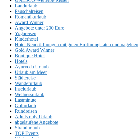
UNESCO-Welterbe-Reisen
Landurlaub
Pauschalreisen
Romantikurlaub
Award Winner
Angebote unter 200 Euro
Yogareisen
Kinderhotel
Hotel Neueröffnungen mit guten Eröffnungsraten und nageln
Gold Award Winner
Boutique Hotel
Hotels
Ayurveda Urlaub
Urlaub am Meer
Städtereise
Wanderurlaub
Inselurlaub
Wellnessurlaub
Lastminute
Golfurlaub
Rundreisen
Adults only Urlaub
abgelaufene Angebote
Strandurlaub
TOP Events