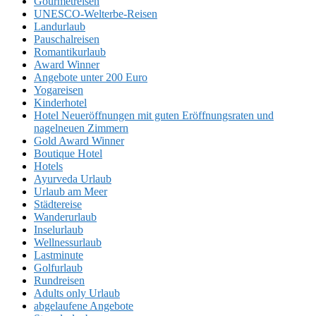
Gourmetreisen
UNESCO-Welterbe-Reisen
Landurlaub
Pauschalreisen
Romantikurlaub
Award Winner
Angebote unter 200 Euro
Yogareisen
Kinderhotel
Hotel Neueröffnungen mit guten Eröffnungsraten und
nagelneuen Zimmern
Gold Award Winner
Boutique Hotel
Hotels
Ayurveda Urlaub
Urlaub am Meer
Städtereise
Wanderurlaub
Inselurlaub
Wellnessurlaub
Lastminute
Golfurlaub
Rundreisen
Adults only Urlaub
abgelaufene Angebote