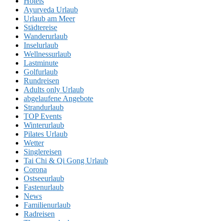
Hotels
Ayurveda Urlaub
Urlaub am Meer
Städtereise
Wanderurlaub
Inselurlaub
Wellnessurlaub
Lastminute
Golfurlaub
Rundreisen
Adults only Urlaub
abgelaufene Angebote
Strandurlaub
TOP Events
Winterurlaub
Pilates Urlaub
Wetter
Singlereisen
Tai Chi & Qi Gong Urlaub
Corona
Ostseeurlaub
Fastenurlaub
News
Familienurlaub
Radreisen